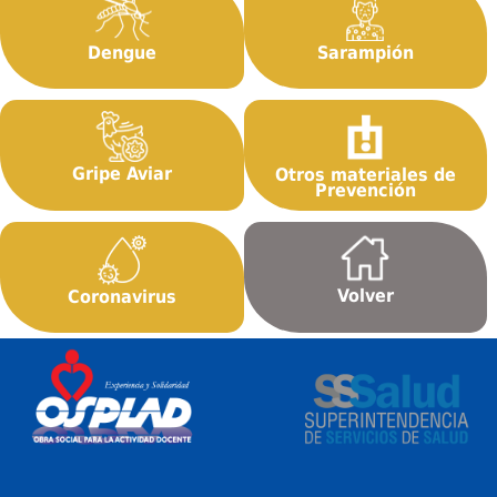
Dengue
Sarampión
Gripe Aviar
Otros materiales de
Prevención
Volver
Coronavirus